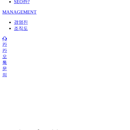
SEO란?
MANAGEMENT
경영진
조직도
카
카
오
톡
문
의